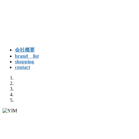
コ
ナ
ン
ビ
テ
ゲ
ン
ー
ツ
シ
へ
ョ
ス
ン
会社概要
キ
に
brand list
ッ
移
shopping
contact
プ
動